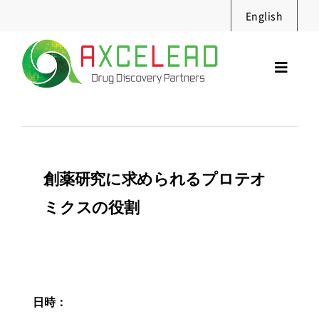
Skip
English
to
content
Toggl
Navig
サービス
セミナー
実績・資料
創薬研究に求められるプロテオ
ニュース
ミクスの役割
採用情報
企業情報
お問合せ
日時：
Search