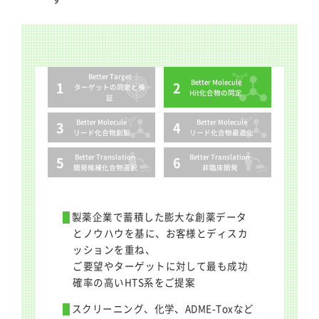
Better Target
Better Molecule
ターゲットの
同定と検
Hit化合物の
同定
証
Better Molecule
Better Molecule
リード化合物
創製
リード化合物
最適化
Better Translation
Better Translation
開発候補
化合物選択
非臨床開発
製薬企業で蓄積した膨大な創薬データ
とノウハウを基に、お客様とディスカ
ッションを重ね、
ご要望やターゲットに対して最も成功
確率の高いHTS系をご提案
スクリーニング、化学、ADME-Toxなど