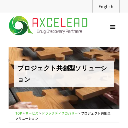
Skip
English
to
content
Toggl
Navig
サービス
セミナー
実績・資料
プロジェクト共創型ソリューシ
ニュース
ョン
採用情報
企業情報
お問合せ
TOP
>
サービス
>
ドラッグディスカバリー
>
プロジェクト共創型
ソリューション
Search