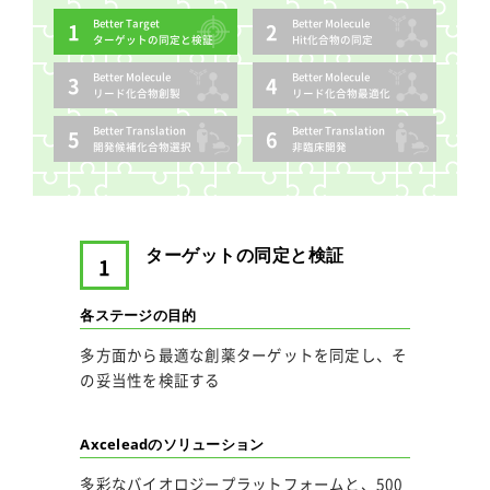
Better Target
Better Molecule
ターゲットの
同定と検証
Hit化合物の
同定
Better Molecule
Better Molecule
リード化合物
創製
リード化合物
最適化
Better Translation
Better Translation
開発候補
化合物選択
非臨床開発
ターゲットの同定と検証
1
各ステージの目的
多方面から最適な創薬ターゲットを同定し、そ
の妥当性を検証する
Axceleadのソリューション
多彩なバイオロジープラットフォームと、500