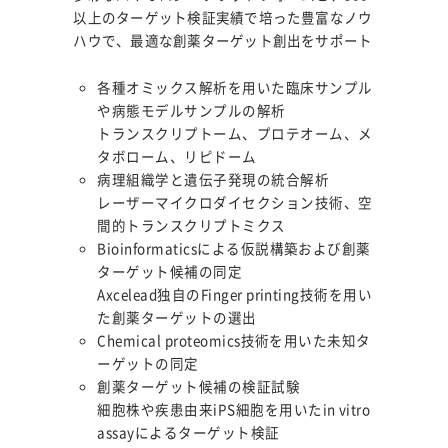
以上のターゲット検証実績で培った豊富なノウ
ハウで、最適な創薬ターゲット創出をサポート
各種オミックス解析を用いた臨床サンプル
や病態モデルサンプルの解析
トランスクリプトーム、プロテオーム、メ
タボローム、リピドーム
病理組織学と遺伝子発現の統合解析
レーザーマイクロダイセクション技術、空
間的トランスクリプトミクス
Bioinformaticsによる仮説構築および創薬
ターゲット候補の同定
Axcelead独自のFinger printing技術を用い
た創薬ターゲットの選出
Chemical proteomics技術を用いた未知タ
ーゲットの同定
創薬ターゲット候補の検証試験
細胞株や疾患由来iPS細胞を用いたin vitro
assayによるターゲット検証