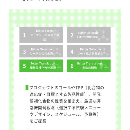
Better Target
Better Molecule
ターゲットの
同定と検
Hit化合物の
同定
証
Better Molecule
Better Molecule
リード化合物
創製
リード化合物
最適化
Better Translation
Better Translation
開発候補
化合物選択
非臨床開発
プロジェクトのゴールやTPP（化合物の
適応症・目標とする製品性能）、開発
候補化合物の性質を踏まえ、最適な非
臨床開発戦略（選択する試験メニュー
やデザイン、スケジュール、予算等）
をご提案