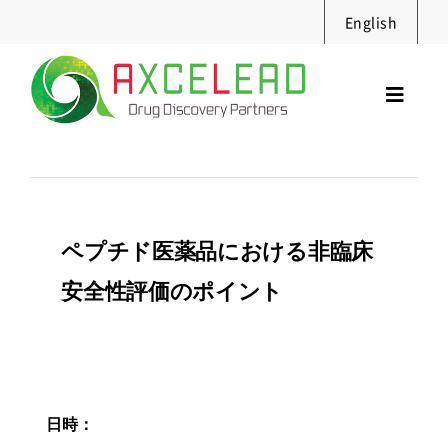
Skip
English
to
content
Toggl
Navig
サービス
セミナー
実績・資料
ペプチド医薬品における非臨床
ニュース
安全性評価のポイント
採用情報
企業情報
お問合せ
日時：
Search