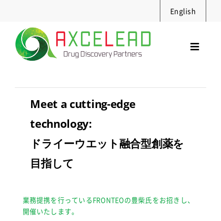
Skip
English
to
content
Toggl
Navig
サービス
セミナー
Meet a cutting-edge
実績・資料
technology:
ニュース
ドライーウエット融合型創薬を
採用情報
目指して
企業情報
お問合せ
業務提携を行っているFRONTEOの豊柴氏をお招きし、
開催いたします。
Search