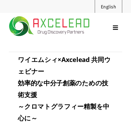
Skip
English
to
content
Toggl
Navig
サービス
セミナー
ワイエムシィ×Axcelead 共同ウ
実績・資料
ェビナー
ニュース
効率的な中分子創薬のための技
採用情報
術支援
企業情報
～クロマトグラフィー精製を中
お問合せ
心に～
Search