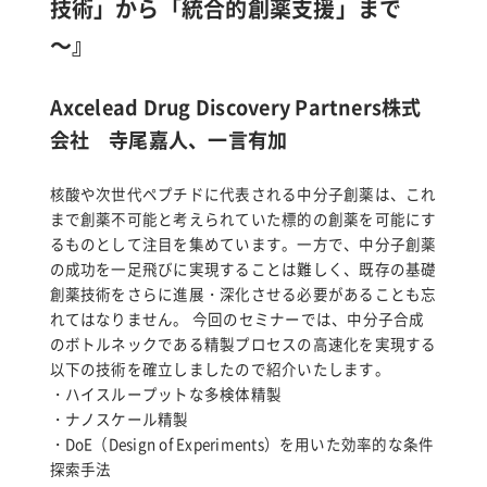
技術」から「統合的創薬支援」まで
～』
Axcelead Drug Discovery Partners株式
会社 寺尾嘉人、一言有加
核酸や次世代ペプチドに代表される中分子創薬は、これ
まで創薬不可能と考えられていた標的の創薬を可能にす
るものとして注目を集めています。一方で、中分子創薬
の成功を一足飛びに実現することは難しく、既存の基礎
創薬技術をさらに進展・深化させる必要があることも忘
れてはなりません。 今回のセミナーでは、中分子合成
のボトルネックである精製プロセスの高速化を実現する
以下の技術を確立しましたので紹介いたします。
・ハイスループットな多検体精製
・ナノスケール精製
・DoE（Design of Experiments）を用いた効率的な条件
探索手法