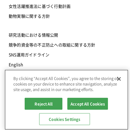
女性活躍推進法に基づく行動計画
動物実験に関する方針
研究活動における情報公開
競争的資金等の不正防止への取組に関する方針
SNS運用ガイドライン
English
By clicking “Accept All Cookies”, you agree to the storing of
© Copyright Axcelead Drug Discovery Partners Inc., |
個人
cookies on your device to enhance site navigation, analyze
情報保護方針
site usage, and assist in our marketing efforts.
close
Axceleadの創薬支援サービスの情報や
セミナー予定を配信しています。
Reject All
Accept All Cookies
Facebook
X
Instagram
Pinterest
メールマガジンご登録 ＞
Cookies Settings