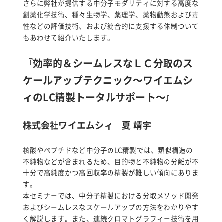
さらに弊社が提供する中分子モダリティに対する高度な
創薬化学技術、種々生物学、薬理学、薬物動態および毒
性などの評価技術、および統合的に支援する体制ついて
もあわせて紹介いたします。
『効率的＆シームレスなＬＣ分取のス
ケールアップテクニック～ワイエムシ
ィのLC精製トータルサポート～』
株式会社ワイエムシィ 夏 靖宇
核酸やペプチドなど中分子のLC精製では、類似構造の
不純物などが含まれるため、目的物と不純物の分離が不
十分で高純度かつ高回収率の精製が難しい傾向にありま
す。
本セミナーでは、中分子精製における分取メソッド開発
およびシームレスなスケールアップの方法をわかりやす
く解説します。また、連続クロマトグラフィー技術を用