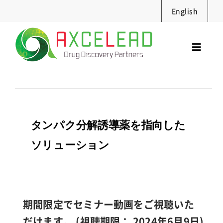
Skip
English
to
content
Toggl
Navig
サービス
セミナー
実績・資料
タンパク分解誘導薬を指向した
ニュース
ソリューション
採用情報
企業情報
お問合せ
期間限定でセミナー動画をご視聴いた
Search
だけます。 (視聴期限： 2024年6月9日)