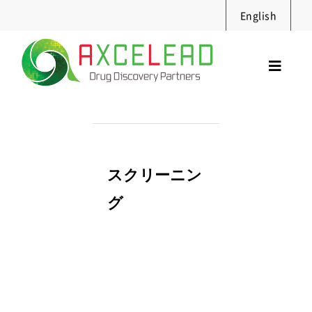
Skip
English
to
content
Toggl
Navig
サービス
セミナー
実績・資料
スクリーニン
ニュース
グ
採用情報
企業情報
お問合せ
Search