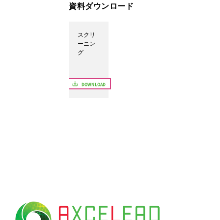
for:
資料ダウンロード
スクリ
ーニン
グ
save_alt
DOWNLOAD