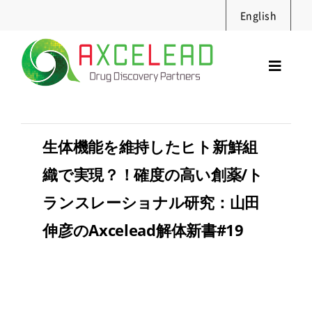
Skip
English
to
content
Toggl
Navig
サービス
セミナー
生体機能を維持したヒト新鮮組
実績・資料
織で実現？！確度の高い創薬/ト
ニュース
ランスレーショナル研究：山田
採用情報
伸彦のAxcelead解体新書#19
企業情報
お問合せ
Search