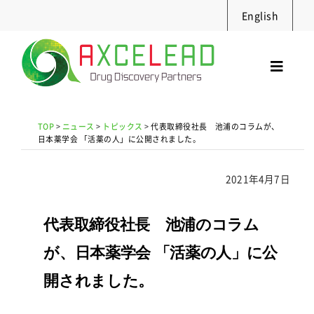
Skip
English
to
content
Toggl
Navig
サービス
TOP
>
ニュース
>
トピックス
>
代表取締役社長 池浦のコラムが、
セミナー
日本薬学会 「活薬の人」に公開されました。
実績・資料
2021年4月7日
ニュース
採用情報
代表取締役社長 池浦のコラム
企業情報
が、日本薬学会 「活薬の人」に公
お問合せ
開されました。
Search