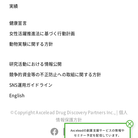
実績
健康宣言
女性活躍推進法に基づく行動計画
動物実験に関する方針
研究活動における情報公開
競争的資金等の不正防止への取組に関する方針
SNS運用ガイドライン
English
© Copyright Axcelead Drug Discovery Partners Inc., |
個人
情報保護方針
close
Axceleadの創薬支援サービスの情報や
セミナー予定を配信しています。