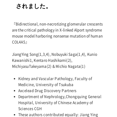
for:
されました。
『Bidirectional, non-necrotizing glomerular crescents
are the critical pathology in X-linked Alport syndrome
mouse model harboring nonsense mutation of human
COL4A5』
JiangYing Song(1,3,4), Nobuyuki Saga(1,4), Kunio
Kawanishi1, Kentaro Hashikami(2),
MichiyasuTakeyama(2) & Michio Nagata(1)
Kidney and Vascular Pathology, Faculty of
Medicine, University of Tsukuba
Axcelead Drug Discovery Partners
Department of Nephrology,Chongquing General
Hospital, University of Chinese Academy of
Sciences CGH
These authors contributed equally: Jiang Ying