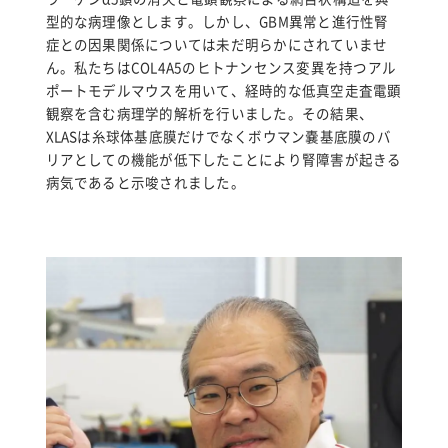
型的な病理像とします。しかし、GBM異常と進行性腎
症との因果関係については未だ明らかにされていませ
ん。私たちはCOL4A5のヒトナンセンス変異を持つアル
ポートモデルマウスを用いて、経時的な低真空走査電顕
観察を含む病理学的解析を行いました。その結果、
XLASは糸球体基底膜だけでなくボウマン嚢基底膜のバ
リアとしての機能が低下したことにより腎障害が起きる
病気であると示唆されました。