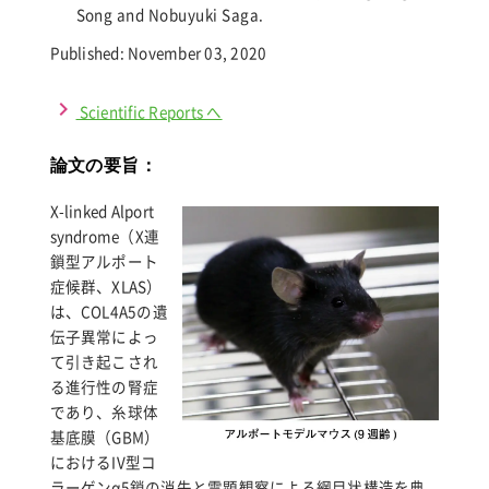
Song and Nobuyuki Saga.
Published: November 03, 2020
navigate_next
Scientific Reports へ
論文の要旨：
X-linked Alport
syndrome（X連
鎖型アルポート
症候群、XLAS）
は、COL4A5の遺
伝子異常によっ
て引き起こされ
る進行性の腎症
であり、糸球体
基底膜（GBM）
におけるIV型コ
ラーゲンα5鎖の消失と電顕観察による網目状構造を典