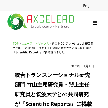
Skip
English
to
content
Toggl
Navig
サービス
TOP
>
ニュース
>
トピックス
>
統合トランスレーショナル研究部
セミナー
門 竹山主席研究員・階上主任研究員と筑波大学との共同研究が
『Scientific Reports』に掲載されました。
実績・資料
ニュース
2020年11月18日
統合トランスレーショナル研究
採用情報
部門 竹山主席研究員・階上主任
企業情報
研究員と筑波大学との共同研究
お問合せ
が『Scientific Reports』に掲載
Search