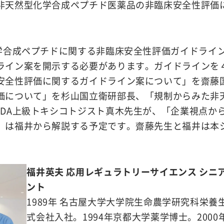
非天然型化学合成ペプチド医薬品の非臨床安全性評価
化学合成ペプチドに関する非臨床安全性評価ガイドライ
ライン案を開示する必要があります。ガイドラインを
安全性評価に関するガイドライン案について」を齋藤
価について」を杉山国立衛研部長、「規制からみた非
MDA上級トキシコトジスト真木先生が、「企業視点か
」は福井から解説する予定です。齋藤先生と福井は本
福井英夫 応用レギュラトリーサイエンス シニ
ント
1989年 名古屋大学大学院生命農学研究科栄
式会社入社。1994年京都大学薬学博士。200