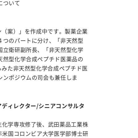
について
ン（案）」を作成中です。製薬企業
４つのパートに分け、「非天然型
国立衛研副所長、「非天然型化学
天然型化学合成ペプチド医薬品の
らみた非天然型化学合成ペプチド医
シンポジウムの司会も兼任しま
アディレクター/シニアコンサルタ
養生化学専攻修了後、武田薬品工業株
0年米国コロンビア大学医学部博士研