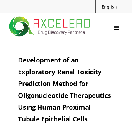
Skip
English
to
content
Toggl
Navig
サービス
セミナー
Development of an
実績・資料
Exploratory Renal Toxicity
ニュース
Prediction Method for
採用情報
Oligonucleotide Therapeutics
企業情報
Using Human Proximal
お問合せ
Tubule Epithelial Cells
Search