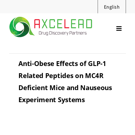
Skip
English
to
content
Toggl
Navig
サービス
セミナー
Anti-Obese Effects of GLP-1
実績・資料
Related Peptides on MC4R
ニュース
Deficient Mice and Nauseous
採用情報
Experiment Systems
企業情報
お問合せ
Search